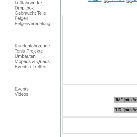
Luftfahrwerke
Dropitbox
Gebraucht Teile
Felgen
Bild
Felgenveredelung
Datum
Dienstag, 
Foto Galerie
Zugriffe
4306
Kundenfahrzeuge
Bewertung
Keine
Tonis Projekte
Umbauten
Dateigröße
100,61 KB 
Mopeds & Quads
Events / Treffen
Autor
Keine Ang
Dateigröße des Originals
Community
287,40 KB 
Events
Dieses Bild in
Videos
Bild direkt einbinden:
Bild verlinken:
An ein
Bitte logge Dich zuerst ein...