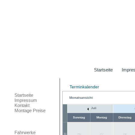
Startseite
Impre
Events
Hauptmenü
Terminkalender
Startseite
Monatsansicht
Impressum
Kontakt
Juli
Montage Preise
Sonntag
Montag
Dienstag
Teilemarkt
Fahrwerke
31
26
27
28