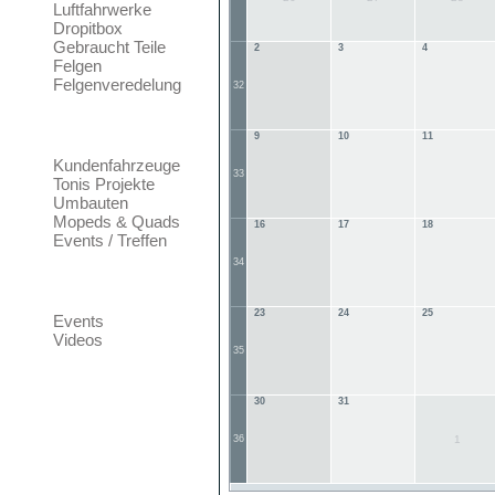
Luftfahrwerke
Dropitbox
Gebraucht Teile
2
3
4
Felgen
Felgenveredelung
32
Foto Galerie
9
10
11
Kundenfahrzeuge
33
Tonis Projekte
Umbauten
Mopeds & Quads
16
17
18
Events / Treffen
34
Community
23
24
25
Events
Videos
35
30
31
36
1