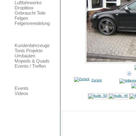
Luftfahrwerke
Dropitbox
Gebraucht Teile
Felgen
Felgenveredelung
Foto Galerie
Kundenfahrzeuge
Tonis Projekte
Umbauten
Mopeds & Quads
Events / Treffen
Community
Zurück
Bild 32 von 208
Events
Videos
Bild
Datum
Dienstag, 
Zugriffe
4560