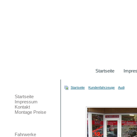
Startseite
Impre
Galerien
Hauptmenü
Startseite
»
Kundenfahrzeuge
»
Audi
» Audis
Startseite
Impressum
Kontakt
Montage Preise
Teilemarkt
Fahrwerke