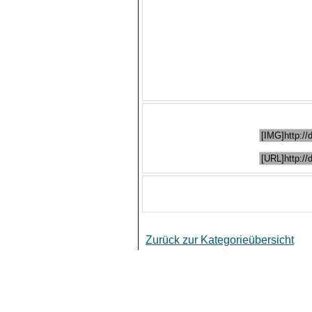
Bewertung
Keine
Dateigröße
101,54 KB 
Autor
Keine Ang
Dateigröße des Originals
126,83 KB 
Dieses Bild in
Bild direkt einbinden:
Bild verlinken:
An ein
Bitte logge Dich zuerst ein...
Zurück zur Kategorieübersicht
Co