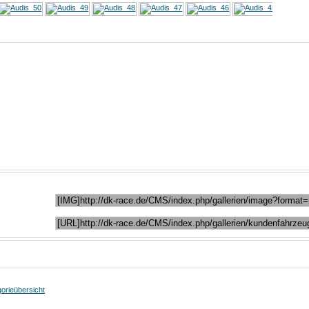
Bild-Informationen
Dienstag, 26. Juli 2011
4503
Keine
99,70 KB (400 x 300 px)
Keine Angabe
riginals
92,79 KB (640 x 480 px)
Dieses Bild in Foren verlinken (BBcode)
den:
An einen Freund senden
erst ein...
orieübersicht