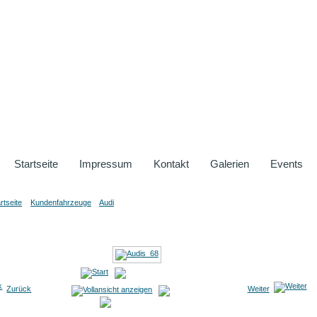
Startseite
Impressum
Kontakt
Galerien
Events
rtseite
»
Kundenfahrzeuge
»
Audi
» Audis_68
Audis_68
Zurück
Weiter
von 208
Bild 35 von 208