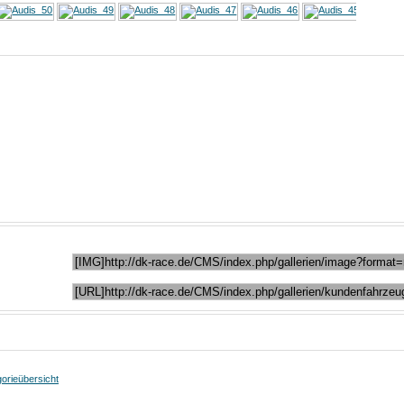
Bild-Informationen
Dienstag, 26. Juli 2011
3459
Keine
98,71 KB (400 x 300 px)
Keine Angabe
riginals
91,08 KB (640 x 480 px)
Dieses Bild in Foren verlinken (BBcode)
den:
An einen Freund senden
erst ein...
orieübersicht