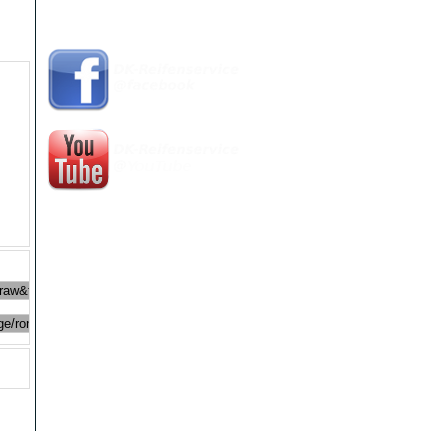
Besucht uns unter:
Besucherzähler
Seitenaufrufe
: 513422