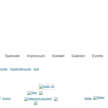
Startseite
Impressum
Kontakt
Galerien
Events
rtseite
»
Kundenfahrzeuge
»
Audi
» Audis_43
Audis_43
Zurück
Weiter
 von 208
Bild 169 von 208