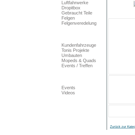
Luftfahrwerke
Dropitbox
Gebraucht Teile
Felgen
Felgenveredelung
Datum
Foto Galerie
Zugriffe
Bewertung
Kundenfahrzeuge
Tonis Projekte
Dateigröße
Umbauten
Mopeds & Quads
Autor
Events / Treffen
Dateigröße des O
Community
Bild direkt einbin
Events
Videos
Bild verlinken:
Bitte logge Dich zu
Zurück zur Kateg