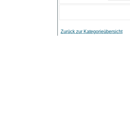
An ein
Bitte logge Dich zuerst ein...
Zurück zur Kategorieübersicht
Co