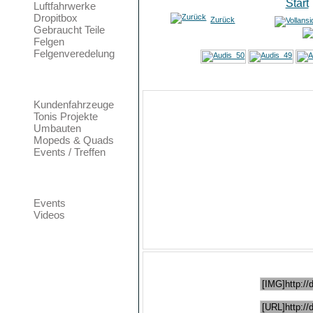
Luftfahrwerke
Dropitbox
Zurück
Bild 151 von 208
Gebraucht Teile
Felgen
Felgenveredelung
Foto Galerie
Bild
Kundenfahrzeuge
Tonis Projekte
Datum
Dienstag, 
Umbauten
Mopeds & Quads
Zugriffe
3706
Events / Treffen
Bewertung
Keine
Community
Dateigröße
97,94 KB (
Events
Autor
Keine Ang
Videos
Dateigröße des Originals
48,27 KB (
Dieses Bild in
Bild direkt einbinden:
Bild verlinken: